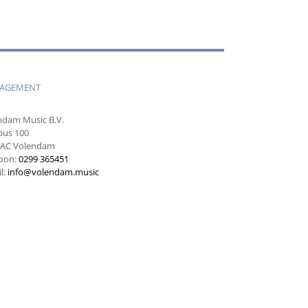
AGEMENT
ndam Music B.V.
bus 100
 AC Volendam
foon:
0299 365451
l:
info@volendam.music